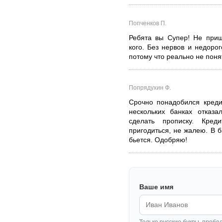
Попченков П.
Ребята вы Супер! Не приш
кого. Без нервов и недорог
потому что реально не понят
Попрядухин Ф.
Срочно понадобился креди
нескольких банках отказа
сделать прописку. Кре
пригодиться, не жалею. В б
бьется. Одобряю!
Ваше имя
Только русские буквы, пробе