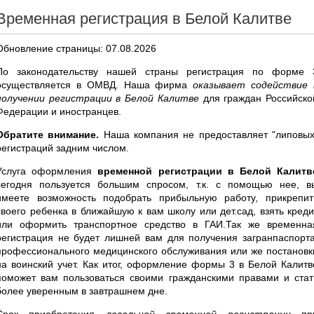
Временная регистрация в Белой Калитве
Обновление страницы: 07.08.2026
По законодательству нашей страны регистрация по форме 
осуществляется в ОМВД. Наша фирма
оказывает содействие 
получении регистрации в Белой Калитве
для граждан Российско
Федерации и иностранцев.
Обратите внимание.
Наша компания не предоставляет "липовых
регистраций задним числом.
Услуга оформления
временной регистрации в Белой Калитв
сегодня пользуется большим спросом, т.к. с помощью нее, в
имеете возможность подобрать прибыльную работу, прикрепит
своего ребенка в ближайшую к вам школу или дет.сад, взять креди
или оформить транспортное средство в ГАИ.Так же временна
регистрация не будет лишней вам для получения загранпаспорта
профессионального медицинского обслуживания или же постановк
на воинский учет. Как итог, оформление формы 3 в Белой Калитв
поможет вам пользоваться своими гражданскими правами и стат
более уверенным в завтрашнем дне.
Срок приобретения
легальной временной регистрации
пр