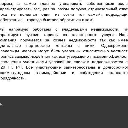
формы, а самое главное уговаривать собственников жиль
зарегистрировать вас, раз за разом получая отрицательный ответ
пока не появится один из сотни тот самый, подходящи
собственник.... гораздо быстрее обратиться к нам!
Мы напрямую работаем с владельцами недвижимости, чт
гарантирует лучшие тарифы за качественные услуги. Наш
компания поручается за хозяев недвижимости так как имее
длительные партнерские контакты с ними. Одновременн
владельцы квартир могут быть уверенны относительно честност
прописываемых людей так как все утверждено письменно.Важност
исполнения участниками условий по сделкам поддерживается ст
329 ГК РФ. Все участвующие заинтересованы в долгосрочно
взаимовыгодном взаимодействии и соблюдении стандарто
порядочности.
е.