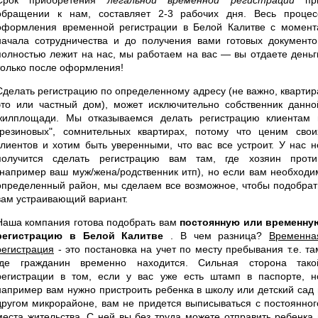
обращении к нам, составляет 2-3 рабочих дня. Весь процес
оформления временной регистрации в Белой Калитве с момент
начала сотрудничества и до получения вами готовых документо
полностью лежит на нас, мы работаем на вас — вы отдаете деньг
только после оформления!
Сделать регистрацию по определенному адресу (не важно, квартир
это или частный дом), может исключительно собственник данно
жилплощади. Мы отказываемся делать регистрацию клиентам 
"резиновых", сомнительных квартирах, потому что ценим свои
клиентов и хотим быть уверенными, что вас все устроит. У нас н
получится сделать регистрацию вам там, где хозяин проти
(например ваш муж/жена/родственник итп), но если вам необходи
определенный район, мы сделаем все возможное, чтобы подобрат
вам устраивающий вариант.
Наша компания готова подобрать вам
постоянную или временну
регистрацию в Белой Калитве
. В чем разница?
Временна
регистрация
- это постановка на учет по месту пребывания т.е. та
где гражданин временно находится. Сильная сторона тако
регистрации в том, если у вас уже есть штамп в паспорте, н
например вам нужно пристроить ребенка в школу или детский сад 
другом микрорайоне, вам не придется выписываться с постоянног
места жительства. С ней вы без труда можете отправить ребенка 