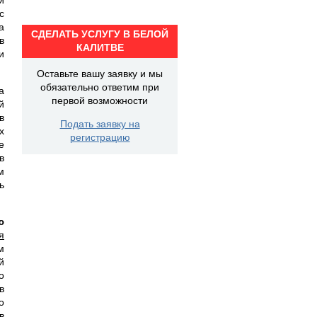
с
а
СДЕЛАТЬ УСЛУГУ В БЕЛОЙ
в
КАЛИТВЕ
и
Оставьте вашу заявку и мы
обязательно ответим при
а
первой возможности
й
в
Подать заявку на
х
регистрацию
е
в
м
ь
ю
я
м
й
о
в
о
в