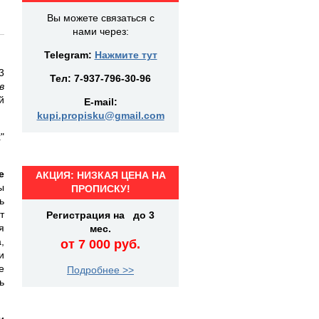
Вы можете связаться с
нами через:
Telegram:
Нажмите тут
3
Тел:
7-937-796-30-96
в
й
E-mail:
kupi.propisku@gmail.com
"
е
АКЦИЯ: НИЗКАЯ ЦЕНА НА
ы
ПРОПИСКУ!
ь
т
Регистрация на до 3
я
мес.
,
от 7 000 руб.
и
е
Подробнее >>
ь
и