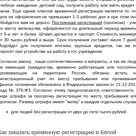
учебное заведение, детский сад, получить работу или взять кредит 
банке. Еще одним плюсом временной регистрации является то, чт
срок ее оформления не превышает 1-3 рабочих дня и при этом он
обойдется вам не дорого.
Постоянная регистрация
(прописка) - уче
по месту жительства, оформляется на длительный период времен
от 5-и лет и более. Штамп делается в паспорт. Стоимость миниму
от 30 тысяч рублей и выше. Срок получения составит около 7 дней
Подойдет для получения ипотеки, крупных кредитов, так же е
спросят при устройстве на работу в гос учреждение.
Согласно закону , наши соотечественники и мигранты, а так же люд
не имеющие гражданства, временно работающие или постоянн
проживающие на территории России, обязаны встать н
регистрационный учет по месту пребывания или проживания
Данное положение обозначено в Федеральном законе от 21.12.201
года № 376-ФЗ. Согласно этому предполагается ответственность 
виде штрафа за просрочку регистрации по месту пребывания ил
прописки. Размер штрафа имеет "вилку" в каждом отдельном случа
для людей без регистрации от двух до пяти тысяч рублей
Как заказать временную регистрацию в Белой