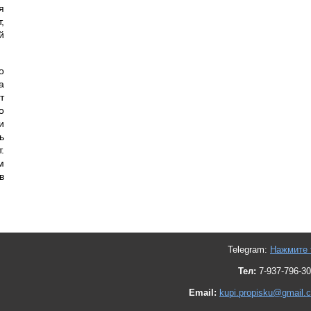
я
,
й
о
а
т
о
и
ь
.
м
в
Telegram:
Нажмите 
Тел:
7-937-796-30
Email:
kupi.propisku@gmail.